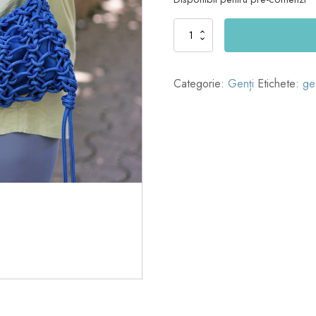
Cantitate
the
baguette
|
Categorie:
Genți
Etichete:
ge
royal
blue