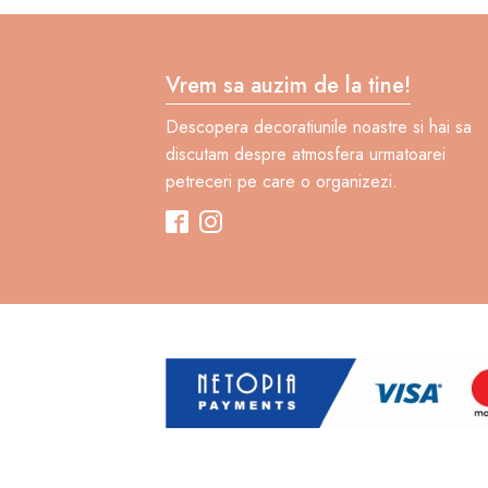
Vrem sa auzim de la tine!
Descopera decoratiunile noastre si hai sa
discutam despre atmosfera urmatoarei
petreceri pe care o organizezi.