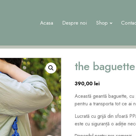
Acasa
Despre noi
Shop
Contac
the baguette 
390,00
lei
Această geantă baguette, cu f
pentru a transporta tot ce ai 
Lucrată cu grijă din sfoară P
este cu siguranță o adiție nec
Disponibil pentru pre-comenzi