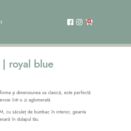
t
0
| royal blue
orma și dimensiunea sa clasică, este perfectă
nevoie într-o zi aglomerată.
PM, cu săculeț de bumbac în interior, geanta
esară în dulapul tău.