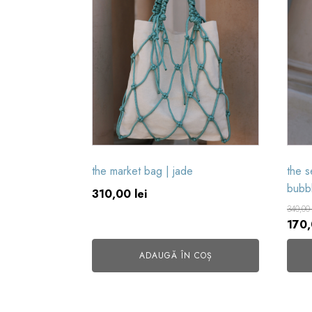
the market bag | jade
the s
bubb
310,00
lei
340,0
Preț
170
iniția
ADAUGĂ ÎN COȘ
a
fost:
340,