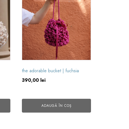
the adorable bucket | fuchsia
390,00
lei
ADAUGĂ ÎN COȘ