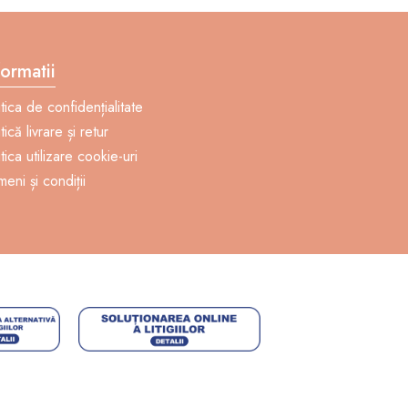
formatii
itica de confidențialitate
tică livrare și retur
itica utilizare cookie-uri
meni și condiții