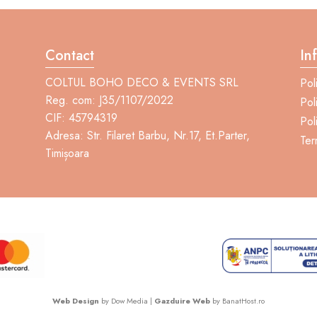
Contact
In
COLTUL BOHO DECO & EVENTS SRL
Pol
Reg. com: J35/1107/2022
Poli
CIF: 45794319
Pol
Adresa: Str. Filaret Barbu, Nr.17, Et.Parter,
Ter
Timișoara
Web Design
by Dow Media |
Gazduire Web
by BanatHost.ro