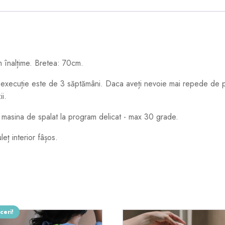
 înalțime. Bretea: 70cm.
xecuție este de 3 săptămâni. Daca aveți nevoie mai repede de pr
i.
 masina de spalat la program delicat - max 30 grade.
ț interior fâșos.
ceri!