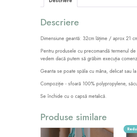
Descriere
Descriere
Dimensiune geantă: 32cm lățime / aprox 21 cm
Pentru produsele cu precomandă termenul de e
vedem dacă putem să grăbim execuția comenzi
Geanta se poate spăla cu mâna, delicat sau la
Compoziție - sfoară 100% polypropylene, săcule
Se închide cu o capsă metalică.
Produse similare
Redu