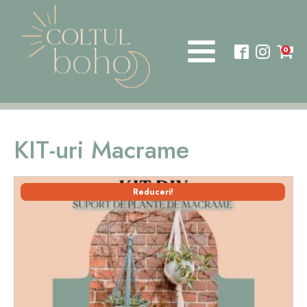
0
KIT-uri Macrame
Acest
Reduceri!
produs
are
mai
multe
variații.
Opțiunile
pot