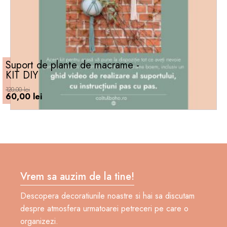
fi
alese
în
pagina
produsului.
Suport de plante de macrame -
KIT DIY
120,00
lei
Prețul
Prețul
60,00
lei
inițial
curent
a
este:
fost:
60,00 lei.
120,00 lei.
Vrem sa auzim de la tine!
Descopera decoratiunile noastre si hai sa discutam
despre atmosfera urmatoarei petreceri pe care o
organizezi.