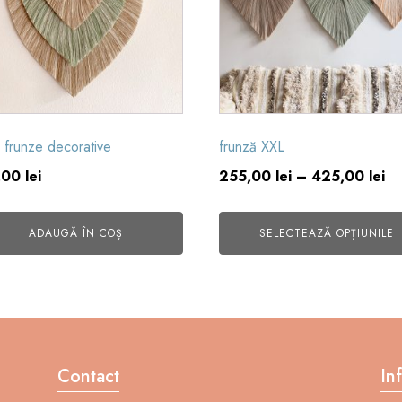
variații.
Opțiunile
pot
fi
alese
în
 frunze decorative
frunză XXL
pagina
In
,00
lei
255,00
lei
–
425,00
lei
produsului.
de
pr
ADAUGĂ ÎN COȘ
SELECTEAZĂ OPȚIUNILE
25
pâ
la
42
Contact
In