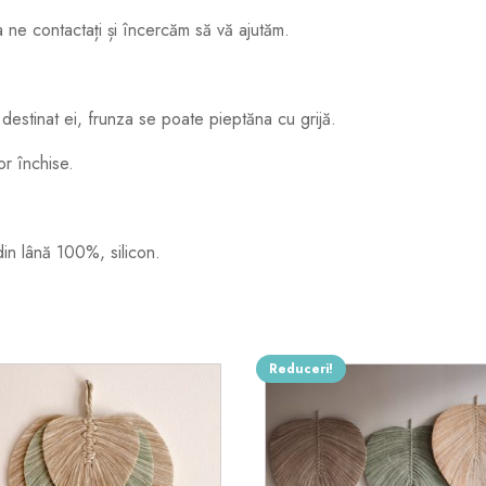
 ne contactați și încercăm să vă ajutăm.
destinat ei, frunza se poate pieptăna cu grijă.
or închise.
din lână 100%, silicon.
Reduceri!
Acest
produs
are
mai
multe