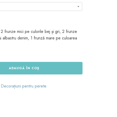
 frunze mici pe culorile bej și gri, 2 frunze
i și albastru denim, 1 frunză mare pe culoarea
ADAUGĂ ÎN COȘ
:
Decorațiuni pentru perete