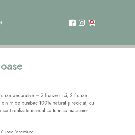
t
0
moase
runze decorative – 2 frunze mici, 2 frunze
e din fir de bumbac 100% natural și reciclat, cu
e sunt realizate manual cu tehnica macrame-
Culoare Decoratiune