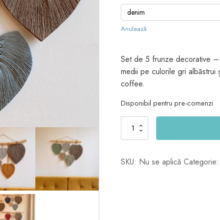
Anulează
Set de 5 frunze decorative – 2
medii pe culorile gri albăstru
coffee.
Disponibil pentru pre-comenzi
Cantitate
5
frunze
inimoase
SKU:
Nu se aplică
Categorie