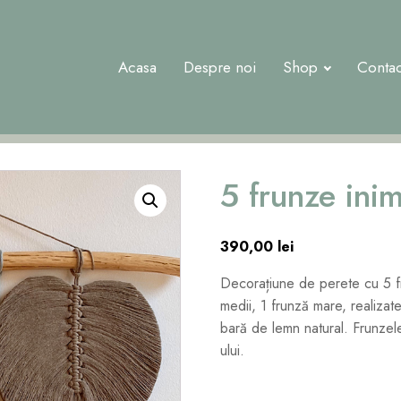
Acasa
Despre noi
Shop
Contac
5 frunze ini
390,00
lei
Decorațiune de perete cu 5 f
medii, 1 frunză mare, realizat
bară de lemn natural. Frunzel
ului.